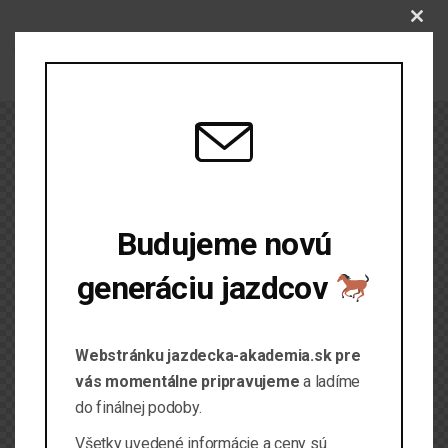
Clo
this
mod
Budujeme novú
generáciu jazdcov
Informujte ma o spustení
Webstránku jazdecka-akademia.sk pre
vás momentálne pripravujeme
a ladíme
do finálnej podoby.
Všetky uvedené informácie a ceny sú