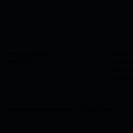
Cesta Janka Alexyho,
0910 68
Banka 921 01
& Welfar
0905 41
info@jaz
Jazdecká akadémia Slovensko
. All Rights Reserved.