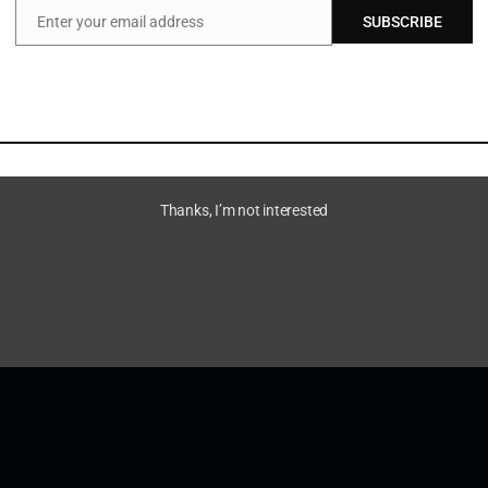
Enter your email address
SUBSCRIBE
Email
Thanks, I’m not interested