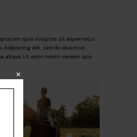
uptatem quia voluptas sit aspernatur
o. Adipiscing elit, sed do eiusmod
a aliqua. Ut enim minim veniam quis
Close
this
module