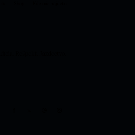
olu
Shop
Kde nás nájdete
dícia. Rešpekt. Jazdectvo.