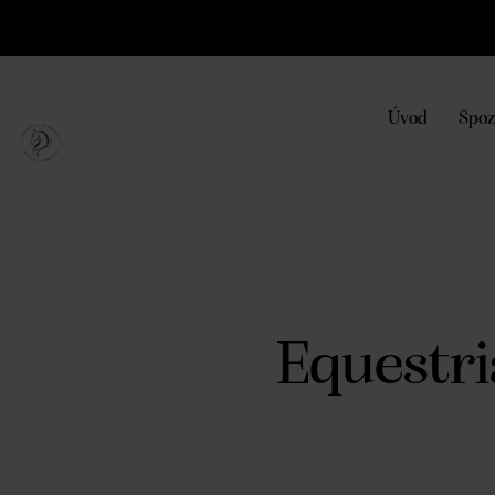
VÍKEND
0910 680 288
Banka, 921 01
Úvod
Spoz
Equestri