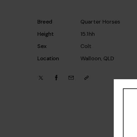
Breed
Quarter Horses
Height
15.1hh
Sex
Colt
Location
Walloon, QLD