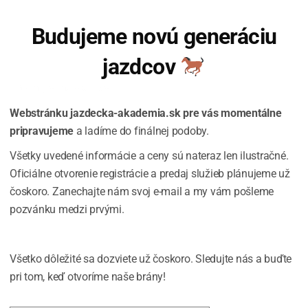
Budujeme novú generáciu
jazdcov
Informujte ma o spustení
Webstránku jazdecka-akademia.sk pre vás momentálne
pripravujeme
a ladíme do finálnej podoby.
Všetky uvedené informácie a ceny sú nateraz len ilustračné.
Oficiálne otvorenie registrácie a predaj služieb plánujeme už
čoskoro. Zanechajte nám svoj e-mail a my vám pošleme
pozvánku medzi prvými.
Všetko dôležité sa dozviete už čoskoro. Sledujte nás a buďte
pri tom, keď otvoríme naše brány!