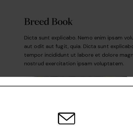
Breed Book
Dicta sunt explicabo. Nemo enim ipsam vol
aut odit aut fugit, quia. Dicta sunt explicab
tempor incididunt ut labore et dolore magn
nostrud exercitation ipsam voluptatem.