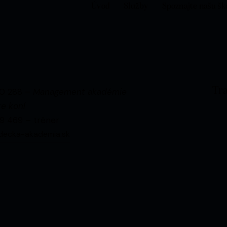
Úvod
Služby
Spoznajte našu šk
Tra
0 288 –
Management akadémie
e koní
9 469 – tréner
decka-akademia.sk