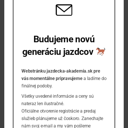
Budujeme novú
Pre koho sú e-booky určené?
✔ Začiatočníkov, ktorí chcú pochopiť základy
generáciu jazdcov
✔ Majiteľov koní
Informujte ma o spustení
Webstránku jazdecka-akademia.sk pre
✔ Jazdcov všetkých úrovní
vás momentálne pripravujeme
a ladíme do
✔ Ľudí, ktorí chcú svojmu koňovi lepšie rozumieť
finálnej podoby.
✔ Každého, komu záleží na spokojnom a zdravom koni
Všetky uvedené informácie a ceny sú
nateraz len ilustračné.
Prečo si vybrať naše e-booky?
Oficiálne otvorenie registrácie a predaj
služieb plánujeme už čoskoro. Zanechajte
Pretože veríme, že skutočná zmena nezačína v sedle.
nám svoj e-mail a my vám pošleme