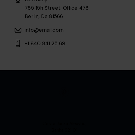
785 15h Street, Office 478
Berlin, De 81566
info@email.com
+1 840 841 25 69
Cesta Janka Alexyho,
Banka 921 01