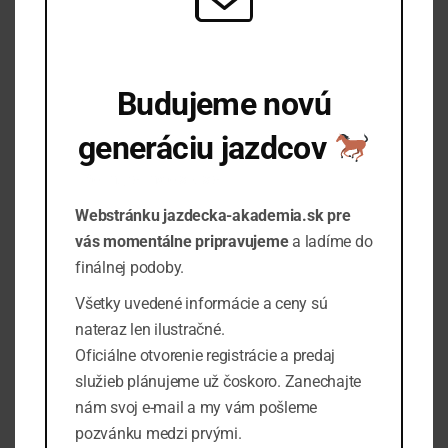
posuere lobortis erat.
Budujeme novú
generáciu jazdcov
Informujte ma o spustení
Webstránku jazdecka-akademia.sk pre
III. Sprievodca svetom koní pre začiatočníkov
vás momentálne pripravujeme
a ladíme do
Začnite svoju cestu pri koňoch s porozumením,
finálnej podoby.
nie s domnienkami.
Všetky uvedené informácie a ceny sú
Ideálny kurz pre každého, kto začína a chce získať
nateraz len ilustračné.
pevné základy v starostlivosti, komunikácii a bezpečnej
Oficiálne otvorenie registrácie a predaj
práci s koňmi.
služieb plánujeme už čoskoro. Zanechajte
nám svoj e-mail a my vám pošleme
IV. Wellfare koňa v praxi
pozvánku medzi prvými.