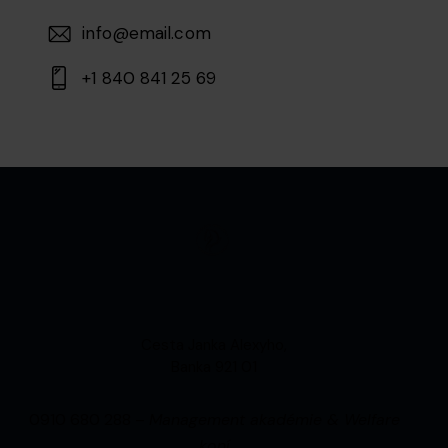
info@email.com
+1 840 841 25 69
Cesta Janka Alexyho,
Banka 921 01
0910 680 288 –
Management akadémie & Welfare
koní