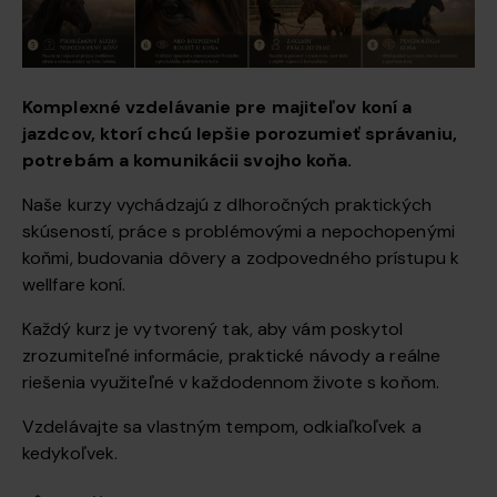
Komplexné vzdelávanie pre majiteľov koní a
jazdcov, ktorí chcú lepšie porozumieť správaniu,
potrebám a komunikácii svojho koňa.
Naše kurzy vychádzajú z dlhoročných praktických
skúseností, práce s problémovými a nepochopenými
koňmi, budovania dôvery a zodpovedného prístupu k
wellfare koní.
Každý kurz je vytvorený tak, aby vám poskytol
zrozumiteľné informácie, praktické návody a reálne
riešenia využiteľné v každodennom živote s koňom.
Vzdelávajte sa vlastným tempom, odkiaľkoľvek a
kedykoľvek.