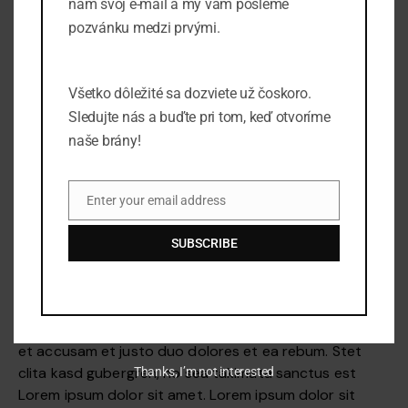
nám svoj e-mail a my vám pošleme
pozvánku medzi prvými.
Všetko dôležité sa dozviete už čoskoro.
Sledujte nás a buďte pri tom, keď otvoríme
naše brány!
Enter your email address
Email
At vero eos et accusam et justo duo dolores et ea
rebum. Stet clita kasd gubergren, no sea takimata
SUBSCRIBE
sanctus est Lorem ipsum dolor sit amet. Lorem ipsum
dolor sit amet, consetetur sadipscing elitr, sed diam
nonumy eirmod tempor invidunt ut labore et dolore
magna aliquyam erat, sed diam voluptua. At vero eos
et accusam et justo duo dolores et ea rebum. Stet
clita kasd gubergren, no sea takimata sanctus est
Thanks, I’m not interested
Lorem ipsum dolor sit amet. Lorem ipsum dolor sit