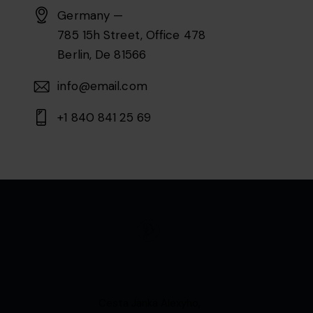
Germany —
785 15h Street, Office 478
Berlin, De 81566
info@email.com
+1 840 841 25 69
Cesta Janka Alexyho,