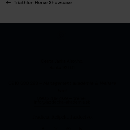
Triathlon Horse Showcase
Cesta Janka Alexyho,
Banka 921 01
0910 680 288 –
Management akadémie & Welfare
koní
0905 419 469 – tréner
info@jazdecka-akademia.sk
Tradícia. Rešpekt. Jazdectvo.