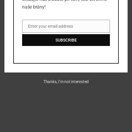
350 5th Ave
naše brány!
New York
,
NY
10118
United States
+ Google Map
Telefón
Enter your email address
Email
88001234567
View Miesto udalosti Website
SUBSCRIBE
Thanks, I’m not interested