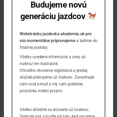
Budujeme novú
justo condimentum tortor.
generáciu jazdcov
PRIDAŤ DO KALENDÁRA
Informujte ma o spustení
Webstránku jazdecka-akademia.sk pre
Podrobnosti
Organizátor
vás momentálne pripravujeme
a ladíme do
Ashton Porter
Začiatok:
finálnej podoby.
Telefón
okt 4, 2025 @ 8:00 am
88001234567
Všetky uvedené informácie a ceny sú
Koniec:
nateraz len ilustračné.
Email
okt 9, 2025 @ 5:00 pm
Oficiálne otvorenie registrácie a predaj
info@example.com
Cena:
View Organizátor
služieb plánujeme už čoskoro. Zanechajte
$195
Website
nám svoj e-mail a my vám pošleme
Udalosť Značky:
pozvánku medzi prvými.
club
,
equestrian
Miesto udalosti
Všetko dôležité sa dozviete už čoskoro.
Manhattan Club
Sledujte nás a buďte pri tom, keď otvoríme