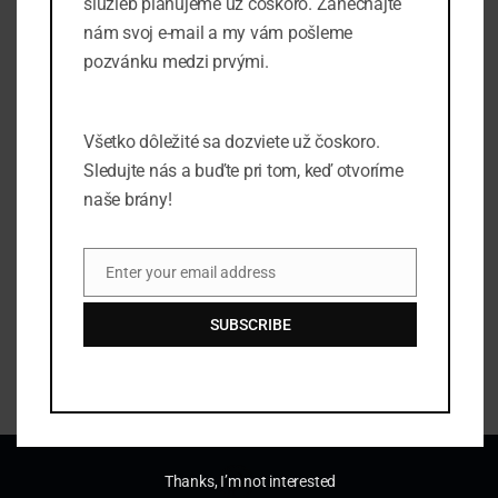
služieb plánujeme už čoskoro. Zanechajte
a
nám svoj e-mail a my vám pošleme
v
pozvánku medzi prvými.
i
g
a
Všetko dôležité sa dozviete už čoskoro.
Sledujte nás a buďte pri tom, keď otvoríme
t
naše brány!
i
o
júl 13, 2025 @ 9:00 am
-
aug 24, 2025 @ 11:30 pm
Thoroughbred Racing Show
n
Enter your email address
Email
Manhattan Club
350 5th Ave, New York
$135
SUBSCRIBE
Thanks, I’m not interested