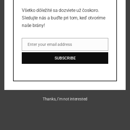
Miesto udalosti
Manhattan Club
Všetko dôležité sa dozviete už čoskoro.
350 5th Ave
Sledujte nás a buďte pri tom, keď otvoríme
New York
,
NY
10118
United States
naše brány!
+ Google Map
Telefón
Enter your email address
88001234567
Email
View Miesto udalosti Website
SUBSCRIBE
Thanks, I’m not interested