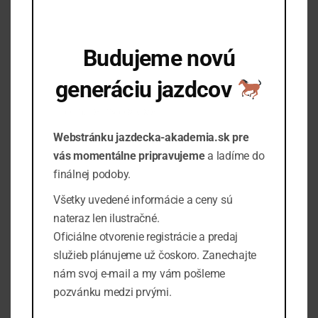
aliquet, libero erat condimentum arcu, at varius augue
justo condimentum tortor.
Budujeme novú
PRIDAŤ DO KALENDÁRA
generáciu jazdcov
Podrobnosti
Organizátor
Informujte ma o spustení
Ashton Porter
Webstránku jazdecka-akademia.sk pre
Začiatok:
Telefón
vás momentálne pripravujeme
a ladíme do
júl 13, 2025 @ 9:00 am
88001234567
finálnej podoby.
Koniec:
Email
aug 24, 2025 @ 11:30
Všetky uvedené informácie a ceny sú
pm
info@example.com
nateraz len ilustračné.
View Organizátor
Cena:
Oficiálne otvorenie registrácie a predaj
Website
$135
služieb plánujeme už čoskoro. Zanechajte
Udalosť Značky:
nám svoj e-mail a my vám pošleme
sport
,
training
pozvánku medzi prvými.