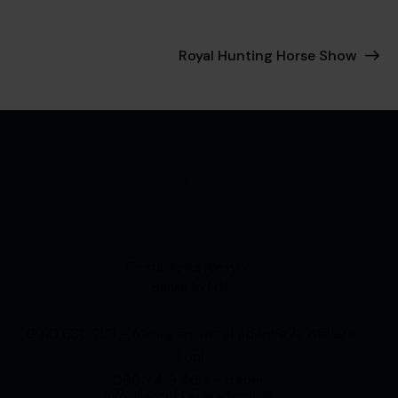
Royal Hunting Horse Show
Cesta Janka Alexyho,
Banka 921 01
0910 680 288 –
Management akadémie & Welfare
koní
0905 419 469 – tréner
info@jazdecka-akademia.sk