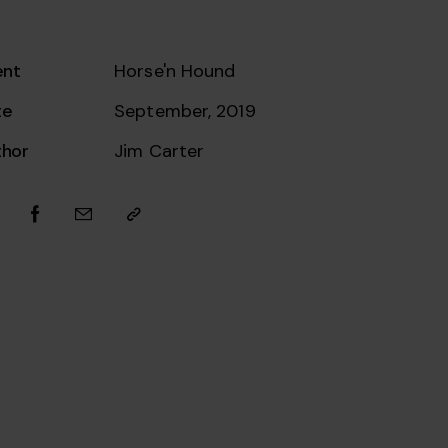
ent
Horse'n Hound
te
September, 2019
thor
Jim Carter