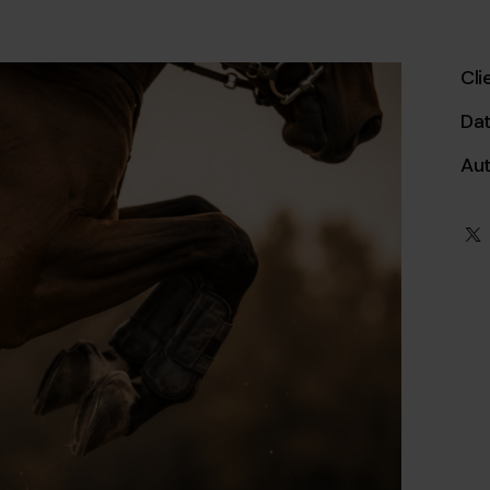
Cli
Da
Au