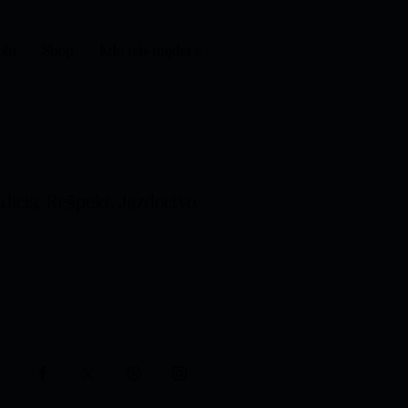
olu
Shop
Kde nás nájdete
dícia. Rešpekt. Jazdectvo.