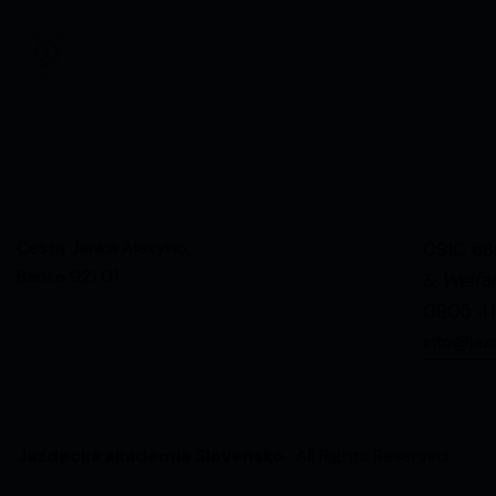
Cesta Janka Alexyho,
0910 68
Banka 921 01
& Welfar
0905 41
info@jaz
Jazdecká akadémia Slovensko
. All Rights Reserved.