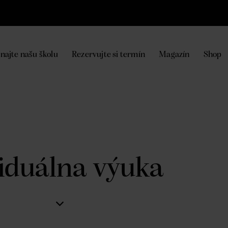
najte našu školu
Rezervujte si termín
Magazín
Shop
viduálna výuka