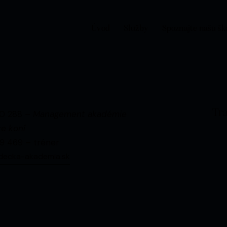
Úvod
Služby
Spoznajte našu šk
Tra
0 288 –
Management akadémie
e koní
9 469 – tréner
decka-akademia.sk