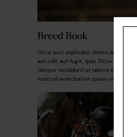
Breed Book
Dicta sunt explicabo. Nemo enim ipsam
aut odit aut fugit, quia. Dicta sunt exp
tempor incididunt ut labore et dolore
nostrud exercitation ipsam voluptate