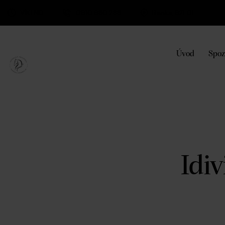
VÍKEND
0910 680 288
Banka, 921 01
Úvod
Spoz
Idi