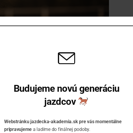
 voluptatem quia voluptas sit aspernatur
licabo. Adipiscing elit, sed do eiusmod
 magna aliqua. Ut enim minim veniam quis
m.
Budujeme novú generáciu
jazdcov
Informujte ma o spustení
Webstránku jazdecka-akademia.sk pre vás momentálne
pripravujeme
a ladíme do finálnej podoby.