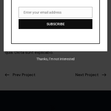
1/1 Horses Breed Book
Dicta sunt explicabo. Nemo enim ipsam voluptatem
Enter your email address
Email
quia voluptas sit aspernatur aut odit aut fugit, sed
dolore sed do magna quia.
SUBSCRIBE
1/2 Horse Store
Dicta sunt explicabo. Nemo enim ipsam voluptatem
quia voluptas sit aspernatur aut odit aut fugit, sed
quia. Dicta sunt explicabo.
Thanks, I’m not interested
Prev Project
Next Project