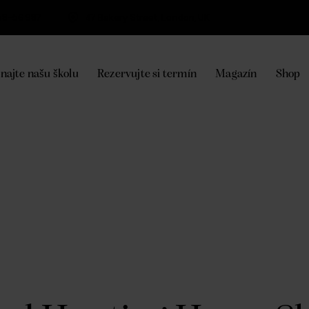
58-56987
47 Bakery Street, London, UK
najte našu školu
Rezervujte si termín
Magazín
Shop