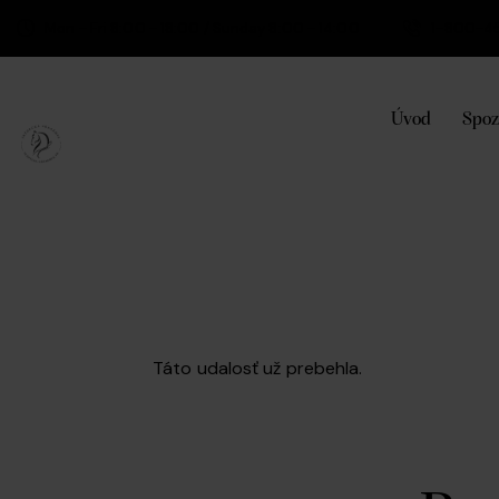
Mon - Fri 8:00 - 18:00 / Sunday 8:00 - 14:00
1-800-4
Úvod
Spoz
Táto udalosť už prebehla.