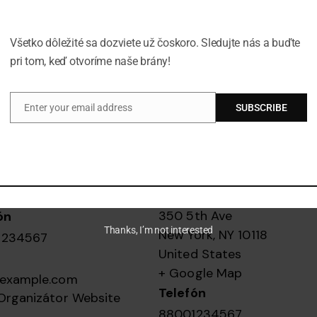
Všetko dôležité sa dozviete už čoskoro. Sledujte nás a buďte
pri tom, keď otvoríme naše brány!
Enter your email address
SUBSCRIBE
Email
nizátor
Miesto udalosti
n Porter
Manhattan Club
350 5th Ave
ón
Thanks, I’m not interested
New York
,
NY
10118
1234567
United States
+ Google Map
example.com
Telefón
Organizátor Website
88001234567