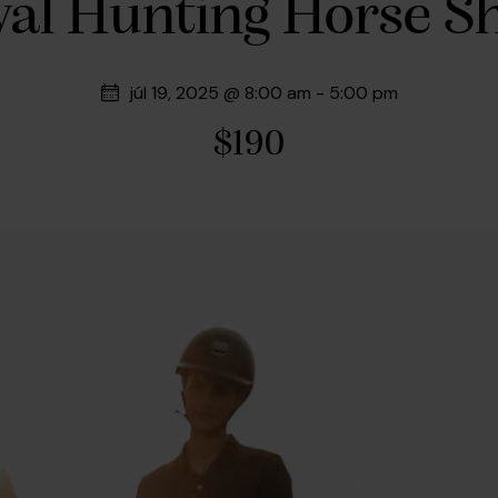
yal Hunting Horse S
júl 19, 2025 @ 8:00 am
-
5:00 pm
$190