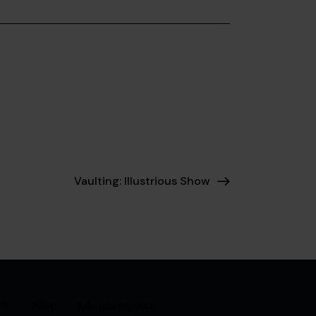
Vaulting: Illustrious Show
olu
Shop
Kde nás nájdete