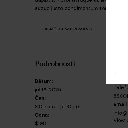
augue justo condimentum tortor.
PRIDAŤ DO KALENDÁRA
Podrobnosti
Orga
Ashto
Dátum:
Telef
júl 19, 2025
8800
Čas:
Email
8:00 am - 5:00 pm
info@
Cena:
View 
$190