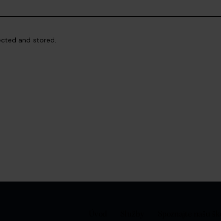
ected and stored.
Úvod
Služby
Spoznajte našu šk