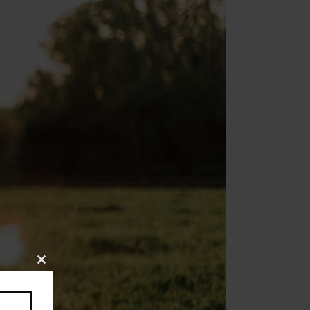
Close
this